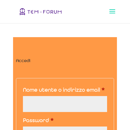
Accedi
Richiesto
Nome utente o indirizzo email
*
Richiesto
Password
*