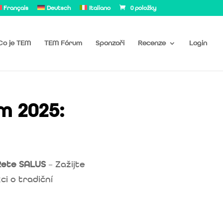
Français
Deutsch
Italiano
0 položky
Co je TEM
TEM Fórum
Sponzoři
Recenze
Login
 2025:
Rete SALUS
– Zažijte
i o tradiční