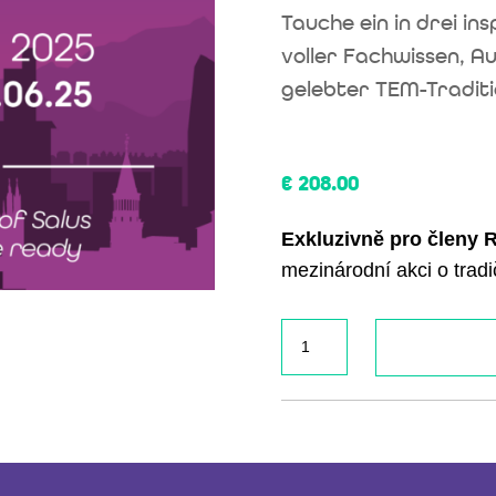
Tauche ein in drei in
voller Fachwissen, A
gelebter TEM-Traditi
€
208.00
Exkluzivně pro členy
mezinárodní akci o trad
TEM
Forum
2025:
SALUS
množství