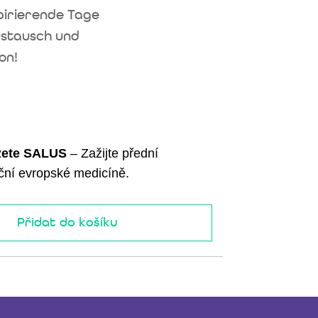
spirierende Tage
ustausch und
on!
 Rete SALUS
– Zažijte přední
iční evropské medicíně.
Přidat do košíku