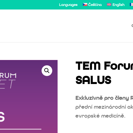
Languages
Čeština
English
TEM Forum
SALUS
Exkluzivně pro členy 
přední mezinárodní akc
evropské medicíně.